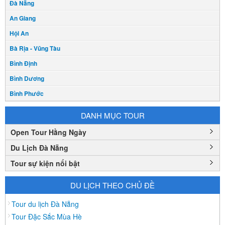
Đà Nẵng
An Giang
Hội An
Bà Rịa - Vũng Tàu
Bình Định
Bình Dương
Bình Phước
Bình Thuận
DANH MỤC TOUR
Bắc Cạn
Open Tour Hằng Ngày
Bắc Giang
Du Lịch Đà Nẵng
Bắc Ninh
Tour sự kiện nổi bật
Bạc Liêu
Bến Tre
DU LỊCH THEO CHỦ ĐỀ
Cà mau
Tour du lịch Đà Nẵng
Cao Bằng
Tour Đặc Sắc Mùa Hè