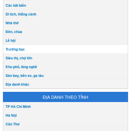
Các bãi biển
Di tích, thắng cảnh
Nhà thờ
Đền, chùa
Lễ hội
Trường học
Siêu thị, chợ lớn
Khu phố, làng nghề
Sân bay, bến xe, ga tàu
Địa danh khác
ĐỊA DANH THEO TỈNH
TP Hồ Chí Minh
Hà Nội
Cần Thơ