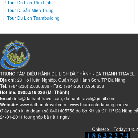
Tour Du Lịch Tâm Linh
Daknông
Tour Di Sản Miền Trung
Đồng Nai
Tour Du Lịch Teambuilding
Đồng Tháp
Đắc Lắc
Điện Biên
Gia Lai
Hà Giang
Hà Nam
TRUNG TÂM ĐIỀU HÀNH DU LỊCH ĐÀ THÀNH - DA THANH TRAVEL
Hà Tĩnh
Địa chỉ:
29 Hồ Huân Nghiệp, Quận Ngũ Hành Sơn, TP Đà Nẵng
Tel:
Hà Tây
(+84-236) 2.638.638 -
Fax:
(+84-236) 3.958.638
Hotline: 0905.516.026 (Mr Thành)
Hòa Bình
Email:
info@dathanhtravel.com, dathanhtravel@gmail.com
Website:
Hậu Giang
www.dathanhtravel.com
.
www.thuexeotodanang.com.vn
Giấy phép kinh doanh số 0401405758 do Sở KH và ĐT TP Đà Nẵng c
Hải Dương
24-01-2011 tour ghép bà nà 1 ngày
Hải Phòng
Online: 9 - Today: 1452
Hưng Yên