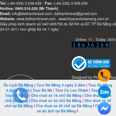
Tel:
(+84-236) 2.638.638 -
Fax:
(+84-236) 3.958.638
Hotline: 0905.516.026 (Mr Thành)
Email:
info@dathanhtravel.com, dathanhtravel@gmail.com
Website:
www.dathanhtravel.com
.
www.thuexeotodanang.com.vn
Giấy phép kinh doanh số 0401405758 do Sở KH và ĐT TP Đà Nẵng c
24-01-2011 tour ghép bà nà 1 ngày
Online: 11 - Today: 3051
Designed by
Phan Gia Huy
Du Lịch Đà Nẵng
|
Tour Đà Nẵng 3 ngày 2 đêm
|
Tour Đà Nẵng
4 ngày 3 đêm
|
Tour Bà Nà
|
Tour Cù Lao Chàm
|
Tour Huế
|
Tour Hội An
| |
Cho thuê xe 16 chỗ Đà Nẵng
|
Cho thuê xe 29
chỗ Đà Nẵng
I
Cho thuê xe 30 chỗ Đà Nẵng
|
Cho thuê xe 35
chỗ tại Đà Nẵng
I
Cho thuê xe 45 chỗ tại Đà Nẵng
I
Cho thuê
xe du lịch tại Đà Nẵng
I