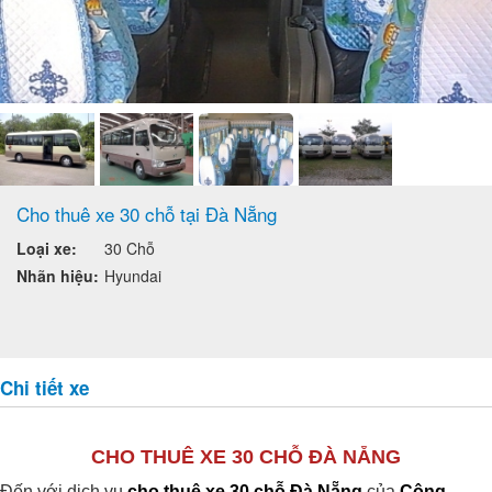
Cho thuê xe 30 chỗ tại Đà Nẵng
Loại xe:
30 Chỗ
Nhãn hiệu:
Hyundai
Chi tiết xe
CHO THUÊ XE 30 CHỖ ĐÀ NẴNG
Đến với dịch vụ
cho thuê xe 30 chỗ Đà Nẵng
của
Công