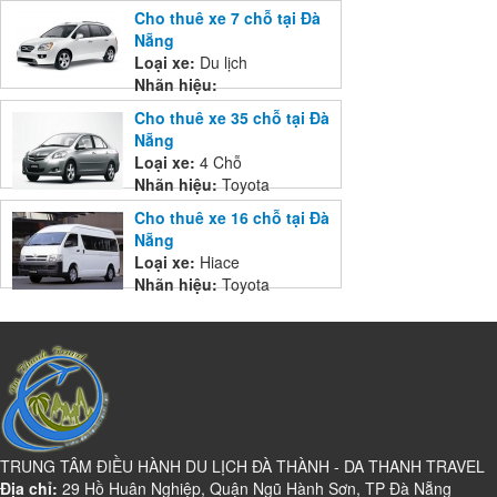
Cho thuê xe 7 chỗ tại Đà
Nẵng
Loại xe:
Du lịch
Nhãn hiệu:
Cho thuê xe 35 chỗ tại Đà
Nẵng
Loại xe:
4 Chỗ
Nhãn hiệu:
Toyota
Cho thuê xe 16 chỗ tại Đà
Nẵng
Loại xe:
Hiace
Nhãn hiệu:
Toyota
TRUNG TÂM ĐIỀU HÀNH DU LỊCH ĐÀ THÀNH - DA THANH TRAVEL
Địa chỉ:
29 Hồ Huân Nghiệp, Quận Ngũ Hành Sơn, TP Đà Nẵng