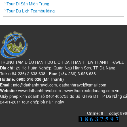
Tour Di Sản Miền Trung
Đồng Nai
Tour Du Lịch Teambuilding
Đồng Tháp
Đắc Lắc
Điện Biên
Gia Lai
Hà Giang
Hà Nam
TRUNG TÂM ĐIỀU HÀNH DU LỊCH ĐÀ THÀNH - DA THANH TRAVEL
Hà Tĩnh
Địa chỉ:
29 Hồ Huân Nghiệp, Quận Ngũ Hành Sơn, TP Đà Nẵng
Tel:
Hà Tây
(+84-236) 2.638.638 -
Fax:
(+84-236) 3.958.638
Hotline: 0905.516.026 (Mr Thành)
Hòa Bình
Email:
info@dathanhtravel.com, dathanhtravel@gmail.com
Website:
Hậu Giang
www.dathanhtravel.com
.
www.thuexeotodanang.com.vn
Giấy phép kinh doanh số 0401405758 do Sở KH và ĐT TP Đà Nẵng c
Hải Dương
24-01-2011 tour ghép bà nà 1 ngày
Hải Phòng
Online: 8 - Today: 896
Hưng Yên
Khánh Hoà