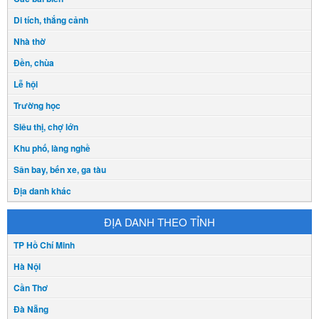
Di tích, thắng cảnh
Nhà thờ
Đền, chùa
Lễ hội
Trường học
Siêu thị, chợ lớn
Khu phố, làng nghề
Sân bay, bến xe, ga tàu
Địa danh khác
ĐỊA DANH THEO TỈNH
TP Hồ Chí Minh
Hà Nội
Cần Thơ
Đà Nẵng