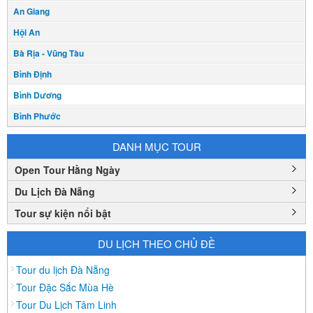
An Giang
Hội An
Bà Rịa - Vũng Tàu
Bình Định
Bình Dương
Bình Phước
Bình Thuận
DANH MỤC TOUR
Bắc Cạn
Open Tour Hằng Ngày
Bắc Giang
Du Lịch Đà Nẵng
Bắc Ninh
Tour sự kiện nổi bật
Bạc Liêu
Bến Tre
DU LỊCH THEO CHỦ ĐỀ
Cà mau
Tour du lịch Đà Nẵng
Cao Bằng
Tour Đặc Sắc Mùa Hè
Tour Du Lịch Tâm Linh
Daknông