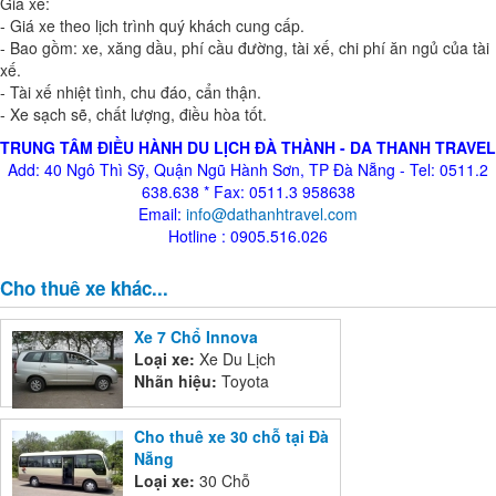
Giá xe:
- Giá xe theo lịch trình quý khách cung cấp.
- Bao gồm: xe, xăng dầu, phí cầu đường, tài xế, chi phí ăn ngủ của tài
xế.
- Tài xế nhiệt tình, chu đáo, cẩn thận.
- Xe sạch sẽ, chất lượng, điều hòa tốt.
TRUNG TÂM ĐIỀU HÀNH DU LỊCH ĐÀ THÀNH - DA THANH TRAVEL
Add: 40 Ngô Thì Sỹ
, Quận Ngũ Hành Sơn, TP Đà Nẵng - Tel: 0511.2
638.638 * Fax: 0511.3 958638
Email:
info@dathanhtravel.com
Hotline : 0905.516.026
Cho thuê xe khác...
Xe 7 Chổ Innova
Loại xe:
Xe Du Lịch
Nhãn hiệu:
Toyota
Cho thuê xe 30 chỗ tại Đà
Nẵng
Loại xe:
30 Chỗ