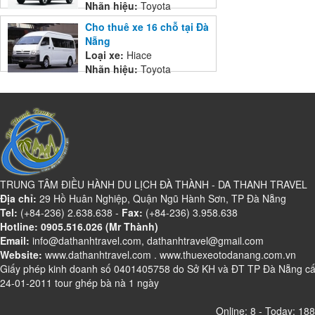
Nhãn hiệu:
Toyota
Cho thuê xe 16 chỗ tại Đà
Nẵng
Loại xe:
Hiace
Nhãn hiệu:
Toyota
TRUNG TÂM ĐIỀU HÀNH DU LỊCH ĐÀ THÀNH - DA THANH TRAVEL
Địa chỉ:
29 Hồ Huân Nghiệp, Quận Ngũ Hành Sơn, TP Đà Nẵng
Tel:
(+84-236) 2.638.638 -
Fax:
(+84-236) 3.958.638
Hotline: 0905.516.026 (Mr Thành)
Email:
info@dathanhtravel.com, dathanhtravel@gmail.com
Website:
www.dathanhtravel.com
.
www.thuexeotodanang.com.vn
Giấy phép kinh doanh số 0401405758 do Sở KH và ĐT TP Đà Nẵng c
24-01-2011 tour ghép bà nà 1 ngày
Online: 8 - Today: 188