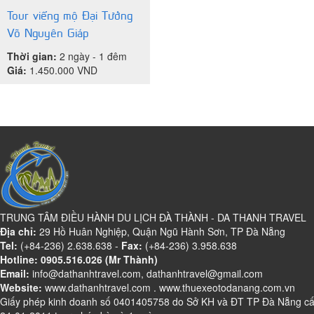
Tour viếng mộ Đại Tướng
Võ Nguyên Giáp
Thời gian:
2 ngày - 1 đêm
Giá:
1.450.000
VND
TRUNG TÂM ĐIỀU HÀNH DU LỊCH ĐÀ THÀNH - DA THANH TRAVEL
Địa chỉ:
29 Hồ Huân Nghiệp, Quận Ngũ Hành Sơn, TP Đà Nẵng
Tel:
(+84-236) 2.638.638 -
Fax:
(+84-236) 3.958.638
Hotline: 0905.516.026 (Mr Thành)
Email:
info@dathanhtravel.com, dathanhtravel@gmail.com
Website:
www.dathanhtravel.com
.
www.thuexeotodanang.com.vn
Giấy phép kinh doanh số 0401405758 do Sở KH và ĐT TP Đà Nẵng c