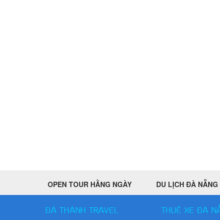
OPEN TOUR HẰNG NGÀY
DU LỊCH ĐÀ NẴNG
ĐÀ THÀNH TRAVEL
THUÊ XE ĐÀ N