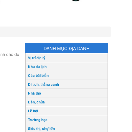
DANH MỤC ĐỊA DANH
ành cho du
Vị trí địa lý
Khu du lịch
Các bãi biển
Di tích, thắng cảnh
Nhà thờ
Đền, chùa
Lễ hội
Trường học
Siêu thị, chợ lớn