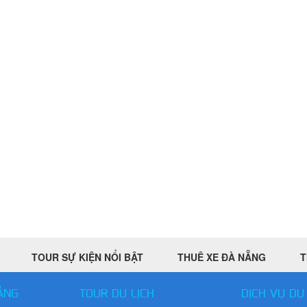
TOUR SỰ KIỆN NỔI BẬT
THUÊ XE ĐÀ NẴNG
T
ẴNG
TOUR DU LỊCH
DỊCH VỤ DU