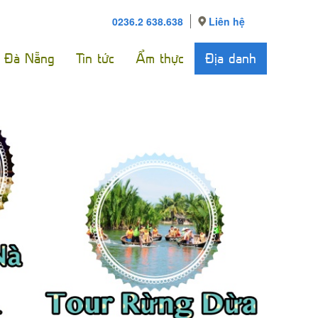
0236.2 638.638
Liên hệ
e Đà Nẵng
Tin tức
Ẩm thực
Địa danh