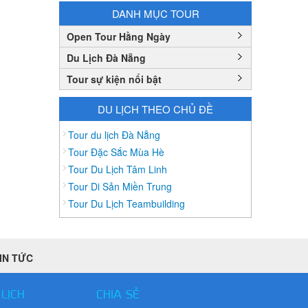
Bình Thuận
DANH MỤC TOUR
Bắc Cạn
Open Tour Hằng Ngày
Bắc Giang
Du Lịch Đà Nẵng
Bắc Ninh
Tour sự kiện nổi bật
Bạc Liêu
Bến Tre
DU LỊCH THEO CHỦ ĐỀ
Cà mau
Tour du lịch Đà Nẵng
Cao Bằng
Tour Đặc Sắc Mùa Hè
Tour Du Lịch Tâm Linh
Daknông
Tour Di Sản Miền Trung
Đồng Nai
Tour Du Lịch Teambuilding
Đồng Tháp
Đắc Lắc
Điện Biên
IN TỨC
Gia Lai
Hà Giang
 LỊCH
CHIA SẺ