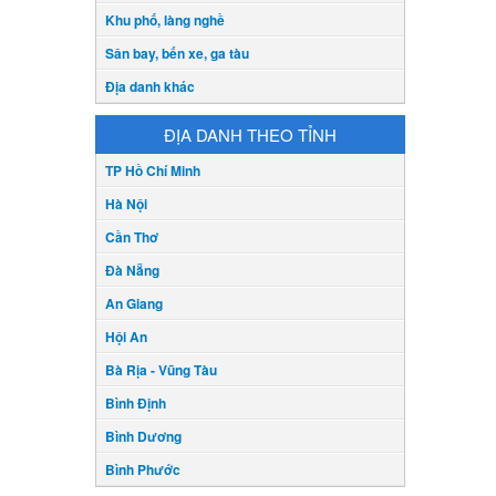
Khu phố, làng nghề
Sân bay, bến xe, ga tàu
Địa danh khác
ĐỊA DANH THEO TỈNH
TP Hồ Chí Minh
Hà Nội
Cần Thơ
Đà Nẵng
An Giang
Hội An
Bà Rịa - Vũng Tàu
Bình Định
Bình Dương
Bình Phước