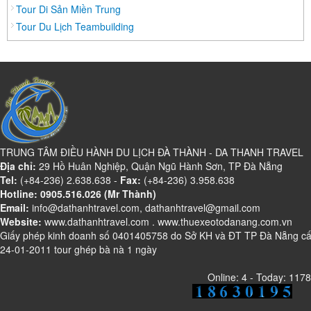
Tour Di Sản Miền Trung
Đồng Nai
Tour Du Lịch Teambuilding
Đồng Tháp
Đắc Lắc
Điện Biên
Gia Lai
Hà Giang
Hà Nam
TRUNG TÂM ĐIỀU HÀNH DU LỊCH ĐÀ THÀNH - DA THANH TRAVEL
Hà Tĩnh
Địa chỉ:
29 Hồ Huân Nghiệp, Quận Ngũ Hành Sơn, TP Đà Nẵng
Tel:
Hà Tây
(+84-236) 2.638.638 -
Fax:
(+84-236) 3.958.638
Hotline: 0905.516.026 (Mr Thành)
Hòa Bình
Email:
info@dathanhtravel.com, dathanhtravel@gmail.com
Website:
Hậu Giang
www.dathanhtravel.com
.
www.thuexeotodanang.com.vn
Giấy phép kinh doanh số 0401405758 do Sở KH và ĐT TP Đà Nẵng c
Hải Dương
24-01-2011 tour ghép bà nà 1 ngày
Hải Phòng
Online: 4 - Today: 1178
Hưng Yên
Khánh Hoà