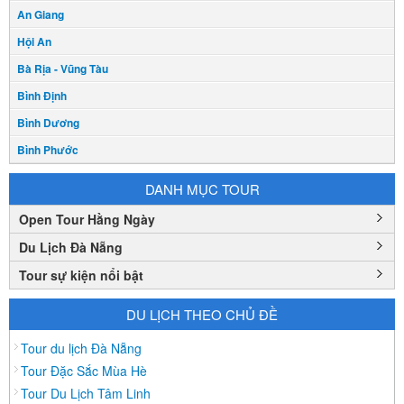
An Giang
Hội An
Bà Rịa - Vũng Tàu
Bình Định
Bình Dương
Bình Phước
Bình Thuận
DANH MỤC TOUR
Bắc Cạn
Open Tour Hằng Ngày
Bắc Giang
Du Lịch Đà Nẵng
Bắc Ninh
Tour sự kiện nổi bật
Bạc Liêu
Bến Tre
DU LỊCH THEO CHỦ ĐỀ
Cà mau
Tour du lịch Đà Nẵng
Cao Bằng
Tour Đặc Sắc Mùa Hè
Tour Du Lịch Tâm Linh
Daknông