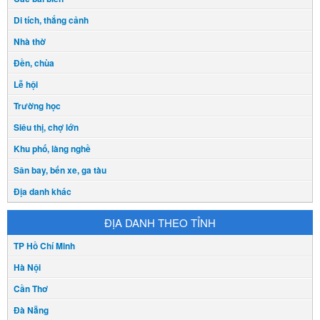
Di tích, thắng cảnh
Nhà thờ
Đền, chùa
Lễ hội
Trường học
Siêu thị, chợ lớn
Khu phố, làng nghề
Sân bay, bến xe, ga tàu
Địa danh khác
ĐỊA DANH THEO TỈNH
TP Hồ Chí Minh
Hà Nội
Cần Thơ
Đà Nẵng