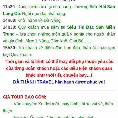
11h30:
Dùng cơm trưa tại nhà hàng - thưởng thức
Hải Sản
Lăng Cô.
Nghỉ ngơi tại nhà hàng.
14h00:
Khởi hành về Đà Nẵng.
14h30:
Quý khách mua sắm tại
Siêu Thị Đặc Sản Miền
Trun
g – lựa chọn những món quà ý nghĩa cho người thân
và gia đình: Mực 1 Nắng, Tôm khô, Chả Bò……
15h30:
Trả khách về điểm đón ban đầu, thân ái chào tạm
biệt Quý khách
.
Thời gian và lộ trình có thể thay đổi phụ thuộc yêu cầu
của từng đoàn khách hoặc các điều kiện khách quan
khác như thời tiết, chuyến bay…!
ĐÀ THÀNH TRAVEL hân hạnh được phục vụ!
GIÁ TOUR BAO GỒM:
- Vận chuyển: Xe đời mới, máy lạnh, lái xe vui vẻ, thân
thiện.
- Hướng dẫn viên: Chuyên nghiệp, nhiệt tình.