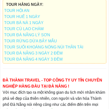
TOUR HẰNG NGÀY:
TOUR HỘI AN
TOUR HUẾ 1 NGÀY
TOUR BÀ NÀ 1 NGÀY
TOUR CÙ LAO CHÀM
TOUR ĐÀ NẴNG LÝ SƠN
TOUR RỪNG DỪA BẢY MẪU
TOUR SUỐI KHOÁNG NÓNG NÚI THẦN TÀI
TOUR ĐÀ NẴNG 3 NGÀY 2 ĐÊM
TOUR ĐÀ NẴNG 4 NGÀY 3 ĐÊM
ĐÀ THÀNH TRAVEL - TOP CÔNG TY UY TÍN CHUYÊN
NGHIỆP HÀNG ĐẦU TẠI ĐÀ NẴNG !
Với mục đích tạo ra một không gian du lịch mới nhằm khám
phá vẻ đẹp của thiên nhiên, con người và văn hóa Thành
phố
Đà Nẵng
nói riêng cũng như các điểm đến trên mọi