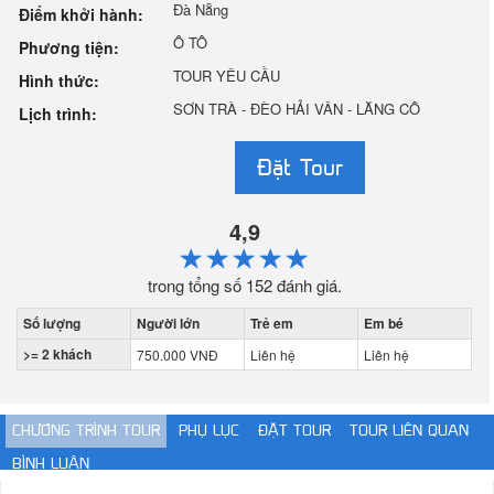
Đà Nẵng
Điểm khởi hành:
Ô TÔ
Phương tiện:
TOUR YÊU CẦU
Hình thức:
SƠN TRÀ - ĐÈO HẢI VÂN - LĂNG CÔ
Lịch trình:
Đặt Tour
4,9
trong tổng số
152
đánh giá.
Số lượng
Người lớn
Trẻ em
Em bé
>= 2 khách
750.000 VNĐ
Liên hệ
Liên hệ
CHƯƠNG TRÌNH TOUR
PHỤ LỤC
ĐẶT TOUR
TOUR LIÊN QUAN
BÌNH LUẬN