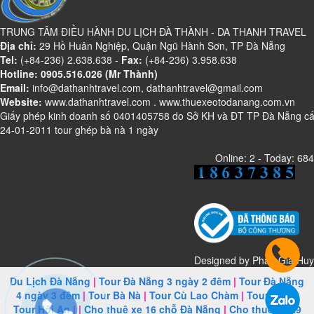
TRUNG TÂM ĐIỀU HÀNH DU LỊCH ĐÀ THÀNH - DA THANH TRAVEL
Địa chỉ:
29 Hồ Huân Nghiệp, Quận Ngũ Hành Sơn, TP Đà Nẵng
Tel:
(+84-236) 2.638.638 -
Fax:
(+84-236) 3.958.638
Hotline: 0905.516.026 (Mr Thành)
Email:
info@dathanhtravel.com, dathanhtravel@gmail.com
Website:
www.dathanhtravel.com
.
www.thuexeotodanang.com.vn
Giấy phép kinh doanh số 0401405758 do Sở KH và ĐT TP Đà Nẵng c
24-01-2011 tour ghép bà nà 1 ngày
Online: 2 - Today: 684
Designed by
Phan Gia Huy
Du Lịch Đà Nẵng
|
Tour Đà Nẵng 3 ngày 2 đêm
|
Tour Đà Nẵng
4 ngày 3 đêm
|
Tour Bà Nà
|
Tour Cù Lao Chàm
|
Tour Huế
|
Tour Hội An
| |
Cho thuê xe 16 chỗ Đà Nẵng
|
Cho thuê xe 29