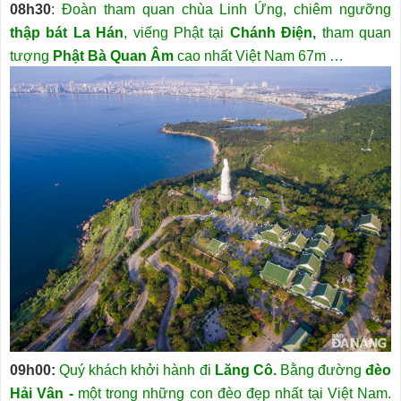
08h30
:
Đoàn tham quan chùa Linh Ứng, chiêm ngưỡng
thập bát La Hán
, viếng Phật tại
Chánh Điện,
tham quan
tượng
Phật Bà Quan Âm
cao nhất Việt Nam 67m …
09h00:
Quý khách khởi hành đi
Lăng Cô.
Bằng đường
đèo
Hải Vân -
một trong những con đèo đẹp nhất tại Việt Nam.