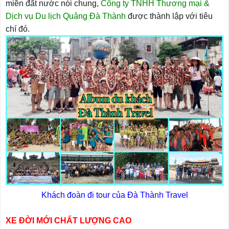
miền đất nước nói chung,
Công ty TNHH Thương mại &
Dịch vụ Du lịch Quảng Đà Thành
được thành lập với tiêu
chí đó.
Khách đoàn đi tour của Đà Thành Travel
XE ĐỜI MỚI CHẤT LƯỢNG CAO