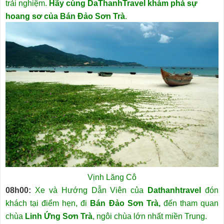
trải nghiệm.
Hãy cùng DaThanhTravel khám phá sự
hoang sơ của Bán Đảo Sơn Trà
.
Vịnh Lăng Cô
08h00:
Xe và Hướng Dẫn Viên của
Dathanhtravel
đón
khách tại điểm hẹn, đi
Bán Đảo Sơn Trà,
đến tham quan
chùa
Linh Ứng Sơn Trà
, ngôi chùa lớn nhất miền Trung.