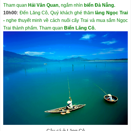
Tham quan
Hải Vân Quan,
ngắm nhìn
biển Đà Nẵng.
10h00:
Đến Lăng Cô, Quý khách ghé thăm
làng Ngọc Trai
-
nghe thuyết minh về cách nuôi cấy Trai và mua sắm Ngọc
Trai thành phẩm. Tham quan
Biển Lăng Cô.
Câu cá ở Lăng Cô