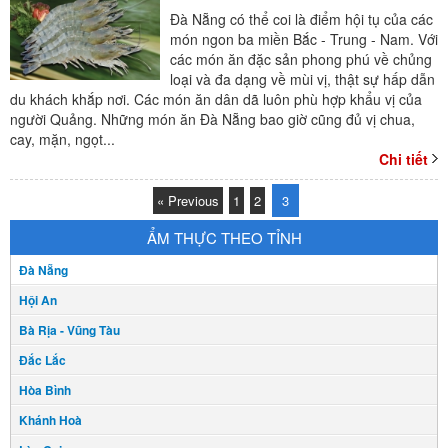
Đà Nẵng có thể coi là điểm hội tụ của các
món ngon ba miền Bắc - Trung - Nam. Với
các món ăn đặc sản phong phú về chủng
loại và đa dạng về mùi vị, thật sự hấp dẫn
du khách khắp nơi. Các món ăn dân dã luôn phù hợp khẩu vị của
người Quảng. Những món ăn Đà Nẵng bao giờ cũng đủ vị chua,
cay, mặn, ngọt...
Chi tiết
« Previous
1
2
3
ẨM THỰC THEO TỈNH
Đà Nẵng
Hội An
Bà Rịa - Vũng Tàu
Đắc Lắc
Hòa Bình
Khánh Hoà