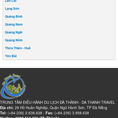
Lào Cai
Lạng Sơn
Quảng Bình
Quảng Nam
Quảng Ngãi
Quảng Ninh
Thừa Thiên - Huế
Yên Bái
TRUNG TÂM ĐIỀU HÀNH DU LỊCH ĐÀ THÀNH - DA THANH TRAVEL
Địa chỉ:
29 Hồ Huân Nghiệp, Quận Ngũ Hành Sơn, TP Đà Nẵng
Tel:
(+84-236) 2.638.638 -
Fax:
(+84-236) 3.958.638