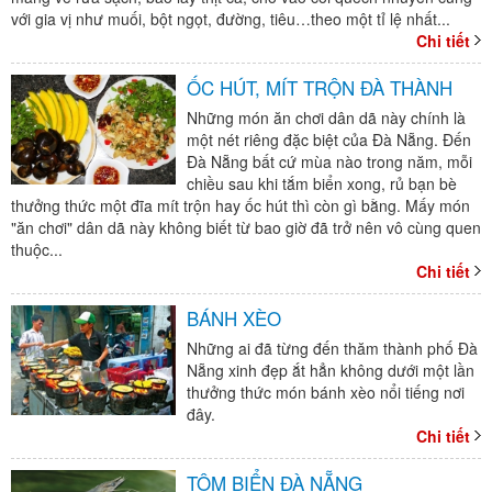
với gia vị như muối, bột ngọt, đường, tiêu…theo một tỉ lệ nhất...
Chi tiết
ỐC HÚT, MÍT TRỘN ĐÀ THÀNH
Những món ăn chơi dân dã này chính là
một nét riêng đặc biệt của Đà Nẵng. Đến
Đà Nẵng bất cứ mùa nào trong năm, mỗi
chiều sau khi tắm biển xong, rủ bạn bè
thưởng thức một đĩa mít trộn hay ốc hút thì còn gì bằng. Mấy món
"ăn chơi" dân dã này không biết từ bao giờ đã trở nên vô cùng quen
thuộc...
Chi tiết
BÁNH XÈO
Những ai đã từng đến thăm thành phố Đà
Nẵng xinh đẹp ắt hẳn không dưới một lần
thưởng thức món bánh xèo nổi tiếng nơi
đây.
Chi tiết
TÔM BIỂN ĐÀ NẴNG