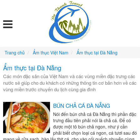
Trang chủ
Ẩm thục Việt Nam
Ẩm thục tại Đà Nẵng
Ẩm thực tại Đà Nẵng
Các món đặc sản của Việt Nam và các vùng miền đặc trưng các
nước sẽ giúp cho du khách có những thông tin cơ bản hơn về các
vùng miền trước chuyến du lịch cùng gia đình
BÚN CHẢ CÁ ĐÀ NẴNG
Nói đến bún chả cá Đà Nẵng thì phần đặc
trưng đầu tiên phải nói là chả cá. Để có
được một tô bún chả ngon, như ý cần
phải biết chọn loại cá ngon, cá tươi sau đó
mang về rửa sạch, bào lấy thịt cá, cho vào cối quếch nhuyễn cùng