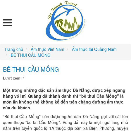
Trang chủ
Ẩm thực Việt Nam
Ẩm thực tại Quảng Nam
BÊ THUI CẦU MỐNG
BÊ THUI CẦU MỐNG
Lượt xem:
1
Một trong những đặc sản ẩm thực Đà Nẵng, được xếp ngang
hàng với mì Quảng đã thành danh thì “bê thui Cầu Mống” là
món ăn không thể không kể đến trên chặng đường ẩm thực
của du khách.
“Bê thui Cầu Mống” còn được người dân Đà Nẵng gọi với cái tên
quen thuộc “bò tái Cầu Mống”. Vùng đất này là một ngôi làng nhỏ
nằm trên tuyến quốc lộ 1A thuộc địa bàn xã Điện Phương, huyện