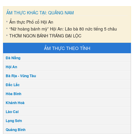
ẨM THỰC KHÁC TẠI: QUẢNG NAM
Ẩm thực Phố cổ Hội An
“Nữ hoàng bánh mỳ” Hội An: Lão bà 80 nức tiếng 5 châu
THƠM NGON BÁNH TRÁNG ĐẠI LỘC
ẨM THỰC THEO TỈNH
Đà Nẵng
Hội An
Bà Rịa - Vũng Tàu
Đắc Lắc
Hòa Bình
Khánh Hoà
Lào Cai
Lạng Sơn
Quảng Bình