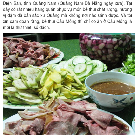
Điện Bàn, tỉnh Quảng Nam (Quảng Nam-Đà Nẵng ngày xưa). Tại
đây có rất nhiều hàng quán phục vụ món bê thui chất lượng, hương
vị đậm đà bản sắc xứ Quảng mà không nơi nào sánh được. Và tôi
xin cam đoan rằng, bê thui Cầu Mống thì chỉ có ăn ở Cầu Mống là
mới là thứ thiệt, số dách.