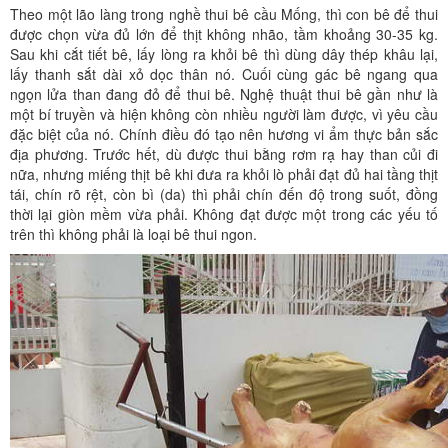
Theo một lão làng trong nghề thui bê cầu Mống, thì con bê để thui
được chọn vừa đủ lớn để thịt không nhão, tầm khoảng 30-35 kg.
Sau khi cắt tiết bê, lấy lòng ra khỏi bê thì dùng dây thép khâu lại,
lấy thanh sắt dài xỏ dọc thân nó. Cuối cùng gác bê ngang qua
ngọn lửa than đang đỏ để thui bê. Nghệ thuật thui bê gần như là
một bí truyền và hiện không còn nhiều người làm được, vì yêu cầu
đặc biệt của nó. Chính điều đó tạo nên hương vi ẩm thực bản sắc
địa phương. Trước hết, dù được thui bằng rơm rạ hay than củi đi
nữa, nhưng miếng thịt bê khi đưa ra khỏi lò phải đạt đủ hai tầng thịt
tái, chín rõ rệt, còn bì (da) thì phải chín đến độ trong suốt, đồng
thời lại giòn mềm vừa phải. Không đạt được một trong các yếu tố
trên thì không phải là loại bê thui ngon.